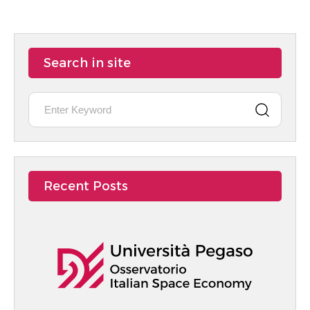
"La Space
SCIENTIFICA
Economy
GLOBALE - May
Italiana Nell'era
30, 2025
Di IRIDE: Dati,
Servizi E Valore
Search in site
Pubblico".
Recent Posts