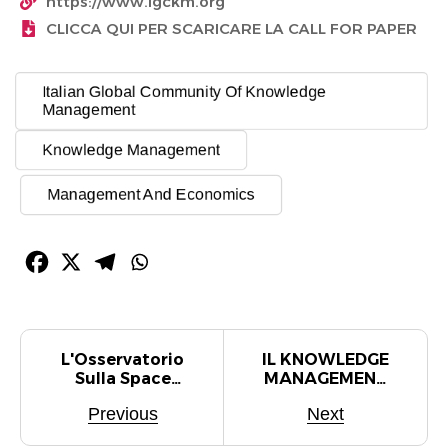
https://www.igckm.org
CLICCA QUI PER SCARICARE LA CALL FOR PAPER
Italian Global Community Of Knowledge
Management
Knowledge Management
Management And Economics
L'Osservatorio
IL KNOWLEDGE
Sulla Space
MANAGEMENT
Economy
NELLO SVILUPPO
Previous
Next
Italiana Pubblica
DI UNA
Il White Paper
COMUNITÀ